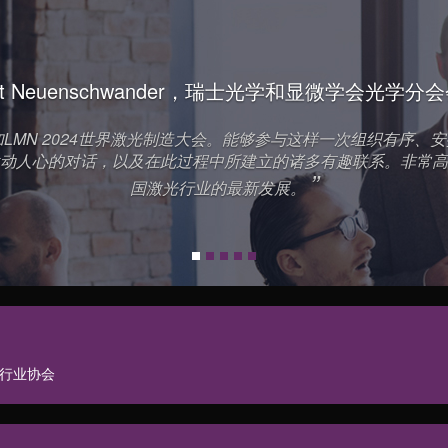
-431
天
Count Down
系统
Claude Phipps,
“
2024年6月18日至21日，第五届LMN世界激
来”为主题，汇聚了数百场演讲，涵盖了激光先进智
技术方面的研究成