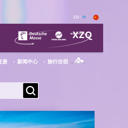
传 真：021-2055 7100
.com
.com
.com
邮 箱：joyce.wang@hmf-china.com
EN
/
中
注册
新闻中心
旅行住宿